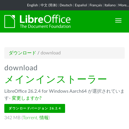
English
|
中文 (简体)
|
Deutsch
|
Español
|
Français
|
Italiano
|
More...
ダウンロード
/
download
download
メインインストーラー
LibreOffice 26.2.4 for Windows Aarch64 が選択されていま
す-
変更しますか?
ダウンロードバージョン 26.2.4
342 MB (
Torrent
,
情報
)