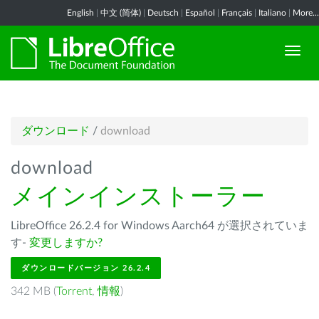
English
|
中文 (简体)
|
Deutsch
|
Español
|
Français
|
Italiano
|
More...
ダウンロード
/
download
download
メインインストーラー
LibreOffice 26.2.4 for Windows Aarch64 が選択されていま
す-
変更しますか?
ダウンロードバージョン 26.2.4
342 MB (
Torrent
,
情報
)