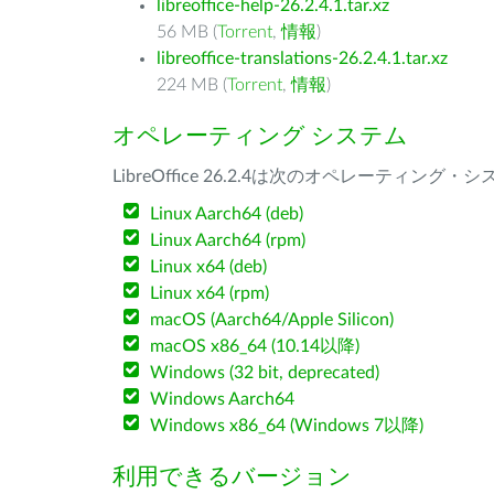
libreoffice-help-26.2.4.1.tar.xz
56 MB (
Torrent
,
情報
)
libreoffice-translations-26.2.4.1.tar.xz
224 MB (
Torrent
,
情報
)
オペレーティング システム
LibreOffice 26.2.4は次のオペレーティ
Linux Aarch64 (deb)
Linux Aarch64 (rpm)
Linux x64 (deb)
Linux x64 (rpm)
macOS (Aarch64/Apple Silicon)
macOS x86_64 (10.14以降)
Windows (32 bit, deprecated)
Windows Aarch64
Windows x86_64 (Windows 7以降)
利用できるバージョン