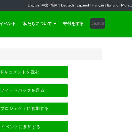
English
|
中文 (简体)
|
Deutsch
|
Español
|
Français
|
Italiano
|
More...
イベント
私たちについて
寄付をする
ドキュメントを読む
フィードバックを送る
プロジェクトに参加する
イベントに参加する