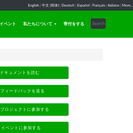
English
|
中文 (简体)
|
Deutsch
|
Español
|
Français
|
Italiano
|
More...
イベント
私たちについて
寄付をする
ドキュメントを読む
フィードバックを送る
プロジェクトに参加する
イベントに参加する