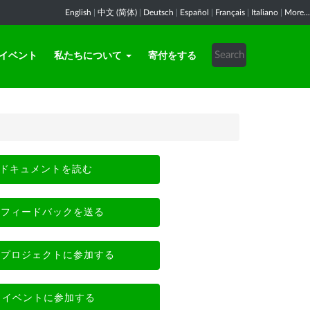
English
|
中文 (简体)
|
Deutsch
|
Español
|
Français
|
Italiano
|
More...
イベント
私たちについて
寄付をする
ドキュメントを読む
フィードバックを送る
プロジェクトに参加する
イベントに参加する