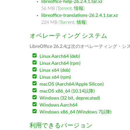
libreoffice-help-26.2.4.1.tar.xz
56 MB (
Torrent
,
情報
)
libreoffice-translations-26.2.4.1.tar.xz
224 MB (
Torrent
,
情報
)
オペレーティング システム
LibreOffice 26.2.4は次のオペレーティ
Linux Aarch64 (deb)
Linux Aarch64 (rpm)
Linux x64 (deb)
Linux x64 (rpm)
macOS (Aarch64/Apple Silicon)
macOS x86_64 (10.14以降)
Windows (32 bit, deprecated)
Windows Aarch64
Windows x86_64 (Windows 7以降)
利用できるバージョン