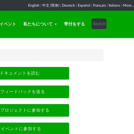
English
|
中文 (简体)
|
Deutsch
|
Español
|
Français
|
Italiano
|
More...
イベント
私たちについて
寄付をする
ドキュメントを読む
フィードバックを送る
プロジェクトに参加する
イベントに参加する