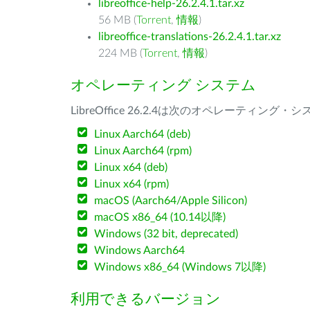
libreoffice-help-26.2.4.1.tar.xz
56 MB (
Torrent
,
情報
)
libreoffice-translations-26.2.4.1.tar.xz
224 MB (
Torrent
,
情報
)
オペレーティング システム
LibreOffice 26.2.4は次のオペレーティ
Linux Aarch64 (deb)
Linux Aarch64 (rpm)
Linux x64 (deb)
Linux x64 (rpm)
macOS (Aarch64/Apple Silicon)
macOS x86_64 (10.14以降)
Windows (32 bit, deprecated)
Windows Aarch64
Windows x86_64 (Windows 7以降)
利用できるバージョン