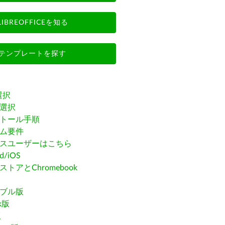
LIBREOFFICEを知る
テンプレートを探す
選択
選択
トール手順
ム要件
スユーザーはこちら
id/iOS
トアとChromebook
ブル版
ak版
版