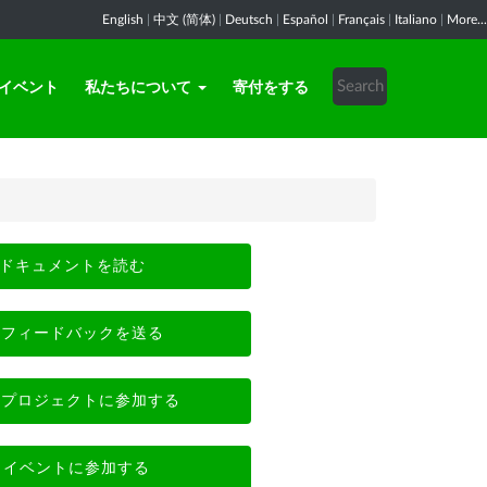
English
|
中文 (简体)
|
Deutsch
|
Español
|
Français
|
Italiano
|
More...
イベント
私たちについて
寄付をする
ドキュメントを読む
フィードバックを送る
プロジェクトに参加する
イベントに参加する