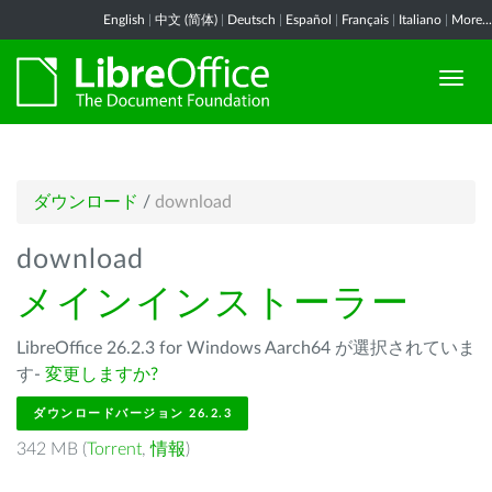
English
|
中文 (简体)
|
Deutsch
|
Español
|
Français
|
Italiano
|
More...
ダウンロード
/
download
download
メインインストーラー
LibreOffice 26.2.3 for Windows Aarch64 が選択されていま
す-
変更しますか?
ダウンロードバージョン 26.2.3
342 MB (
Torrent
,
情報
)