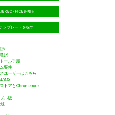
LIBREOFFICEを知る
テンプレートを探す
選択
選択
トール手順
ム要件
スユーザーはこちら
id/iOS
トアとChromebook
ブル版
ak版
版