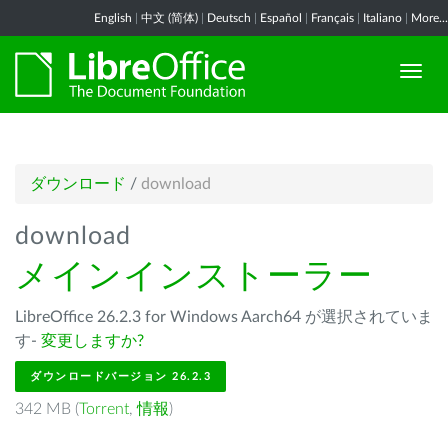
English
|
中文 (简体)
|
Deutsch
|
Español
|
Français
|
Italiano
|
More...
ダウンロード
/
download
download
メインインストーラー
LibreOffice 26.2.3 for Windows Aarch64 が選択されていま
す-
変更しますか?
ダウンロードバージョン 26.2.3
342 MB (
Torrent
,
情報
)