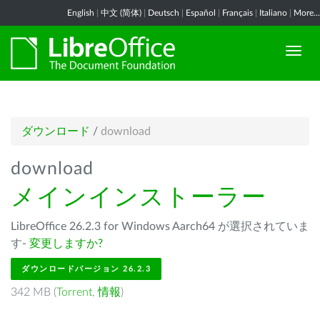
English
|
中文 (简体)
|
Deutsch
|
Español
|
Français
|
Italiano
|
More...
ダウンロード
/
download
download
メインインストーラー
LibreOffice 26.2.3 for Windows Aarch64 が選択されていま
す-
変更しますか?
ダウンロードバージョン 26.2.3
342 MB (
Torrent
,
情報
)