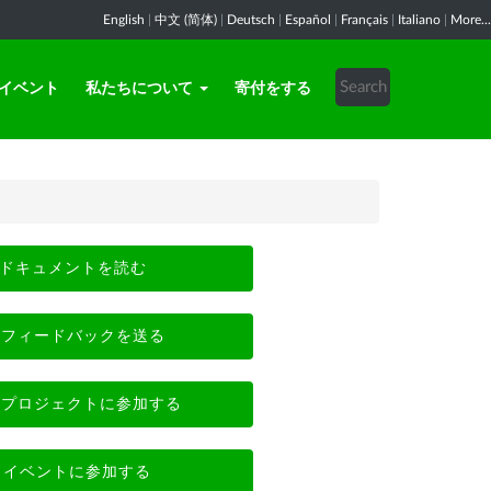
English
|
中文 (简体)
|
Deutsch
|
Español
|
Français
|
Italiano
|
More...
イベント
私たちについて
寄付をする
ドキュメントを読む
フィードバックを送る
プロジェクトに参加する
イベントに参加する