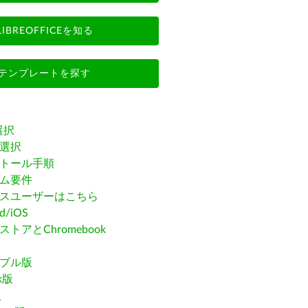
LIBREOFFICEを知る
テンプレートを探す
選択
選択
トール手順
ム要件
スユーザーはこちら
id/iOS
トアとChromebook
ブル版
ak版
版