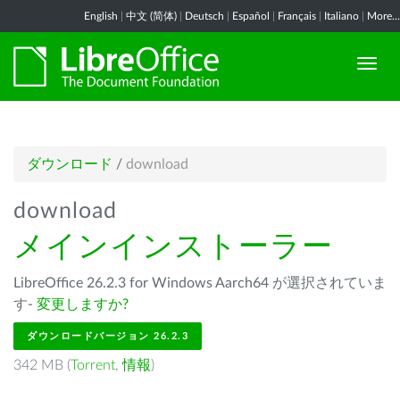
English
|
中文 (简体)
|
Deutsch
|
Español
|
Français
|
Italiano
|
More...
ダウンロード
/
download
download
メインインストーラー
LibreOffice 26.2.3 for Windows Aarch64 が選択されていま
す-
変更しますか?
ダウンロードバージョン 26.2.3
342 MB (
Torrent
,
情報
)