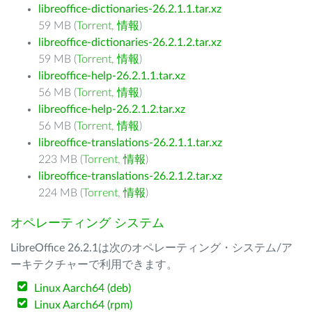
libreoffice-dictionaries-26.2.1.1.tar.xz
59 MB (
Torrent
,
情報
)
libreoffice-dictionaries-26.2.1.2.tar.xz
59 MB (
Torrent
,
情報
)
libreoffice-help-26.2.1.1.tar.xz
56 MB (
Torrent
,
情報
)
libreoffice-help-26.2.1.2.tar.xz
56 MB (
Torrent
,
情報
)
libreoffice-translations-26.2.1.1.tar.xz
223 MB (
Torrent
,
情報
)
libreoffice-translations-26.2.1.2.tar.xz
224 MB (
Torrent
,
情報
)
オペレーティング システム
LibreOffice 26.2.1は次のオペレーティング・システム/ア
ーキテクチャーで利用できます。
Linux Aarch64 (deb)
Linux Aarch64 (rpm)