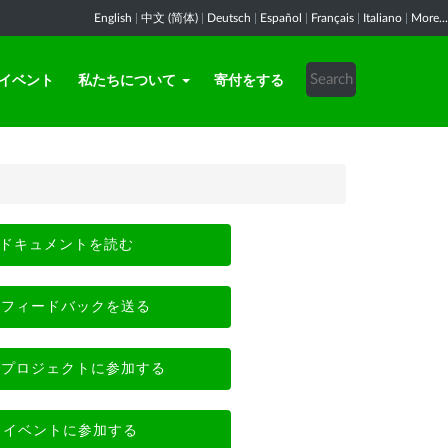
English
|
中文 (简体)
|
Deutsch
|
Español
|
Français
|
Italiano
|
More...
イベント
私たちについて
寄付をする
ドキュメントを読む
フィードバックを送る
プロジェクトに参加する
イベントに参加する