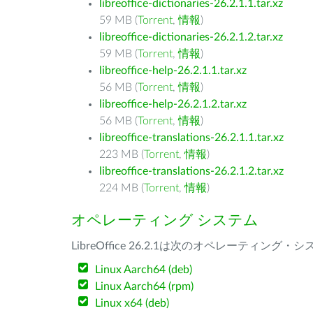
libreoffice-dictionaries-26.2.1.1.tar.xz
59 MB (
Torrent
,
情報
)
libreoffice-dictionaries-26.2.1.2.tar.xz
59 MB (
Torrent
,
情報
)
libreoffice-help-26.2.1.1.tar.xz
56 MB (
Torrent
,
情報
)
libreoffice-help-26.2.1.2.tar.xz
56 MB (
Torrent
,
情報
)
libreoffice-translations-26.2.1.1.tar.xz
223 MB (
Torrent
,
情報
)
libreoffice-translations-26.2.1.2.tar.xz
224 MB (
Torrent
,
情報
)
オペレーティング システム
LibreOffice 26.2.1は次のオペレーティ
Linux Aarch64 (deb)
Linux Aarch64 (rpm)
Linux x64 (deb)