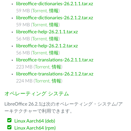
libreoffice-dictionaries-26.2.1.1.tar.xz
59 MB (
Torrent
,
情報
)
libreoffice-dictionaries-26.2.1.2.tar.xz
59 MB (
Torrent
,
情報
)
libreoffice-help-26.2.1.1.tar.xz
56 MB (
Torrent
,
情報
)
libreoffice-help-26.2.1.2.tar.xz
56 MB (
Torrent
,
情報
)
libreoffice-translations-26.2.1.1.tar.xz
223 MB (
Torrent
,
情報
)
libreoffice-translations-26.2.1.2.tar.xz
224 MB (
Torrent
,
情報
)
オペレーティング システム
LibreOffice 26.2.1は次のオペレーティング・システム/ア
ーキテクチャーで利用できます。
Linux Aarch64 (deb)
Linux Aarch64 (rpm)