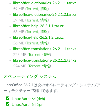
libreoffice-dictionaries-26.2.1.1.tar.xz
59 MB (
Torrent
,
情報
)
libreoffice-dictionaries-26.2.1.2.tar.xz
59 MB (
Torrent
,
情報
)
libreoffice-help-26.2.1.1.tar.xz
56 MB (
Torrent
,
情報
)
libreoffice-help-26.2.1.2.tar.xz
56 MB (
Torrent
,
情報
)
libreoffice-translations-26.2.1.1.tar.xz
223 MB (
Torrent
,
情報
)
libreoffice-translations-26.2.1.2.tar.xz
224 MB (
Torrent
,
情報
)
オペレーティング システム
LibreOffice 26.2.1は次のオペレーティング・システム/ア
ーキテクチャーで利用できます。
Linux Aarch64 (deb)
Linux Aarch64 (rpm)