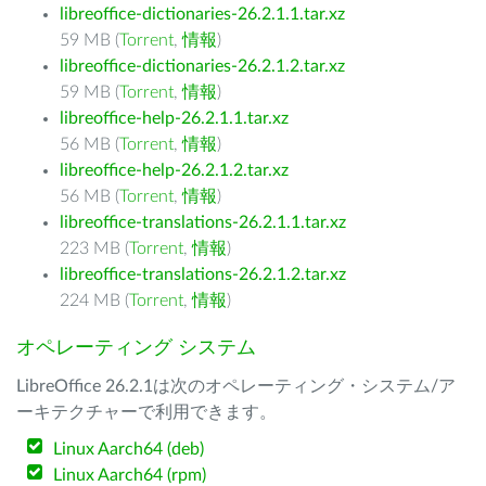
libreoffice-dictionaries-26.2.1.1.tar.xz
59 MB (
Torrent
,
情報
)
libreoffice-dictionaries-26.2.1.2.tar.xz
59 MB (
Torrent
,
情報
)
libreoffice-help-26.2.1.1.tar.xz
56 MB (
Torrent
,
情報
)
libreoffice-help-26.2.1.2.tar.xz
56 MB (
Torrent
,
情報
)
libreoffice-translations-26.2.1.1.tar.xz
223 MB (
Torrent
,
情報
)
libreoffice-translations-26.2.1.2.tar.xz
224 MB (
Torrent
,
情報
)
オペレーティング システム
LibreOffice 26.2.1は次のオペレーティング・システム/ア
ーキテクチャーで利用できます。
Linux Aarch64 (deb)
Linux Aarch64 (rpm)