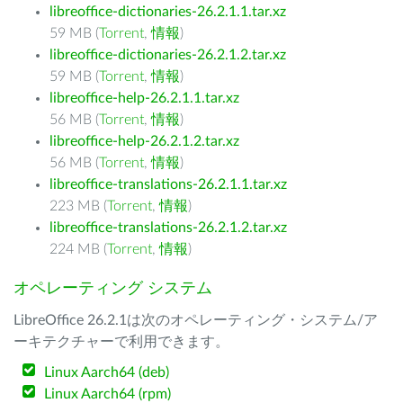
libreoffice-dictionaries-26.2.1.1.tar.xz
59 MB (
Torrent
,
情報
)
libreoffice-dictionaries-26.2.1.2.tar.xz
59 MB (
Torrent
,
情報
)
libreoffice-help-26.2.1.1.tar.xz
56 MB (
Torrent
,
情報
)
libreoffice-help-26.2.1.2.tar.xz
56 MB (
Torrent
,
情報
)
libreoffice-translations-26.2.1.1.tar.xz
223 MB (
Torrent
,
情報
)
libreoffice-translations-26.2.1.2.tar.xz
224 MB (
Torrent
,
情報
)
オペレーティング システム
LibreOffice 26.2.1は次のオペレーティング・システム/ア
ーキテクチャーで利用できます。
Linux Aarch64 (deb)
Linux Aarch64 (rpm)