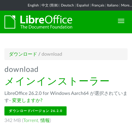
English
|
中文 (简体)
|
Deutsch
|
Español
|
Français
|
Italiano
|
More...
ダウンロード
/
download
download
メインインストーラー
LibreOffice 26.2.0 for Windows Aarch64 が選択されていま
す-
変更しますか?
ダウンロードバージョン 26.2.0
342 MB (
Torrent
,
情報
)