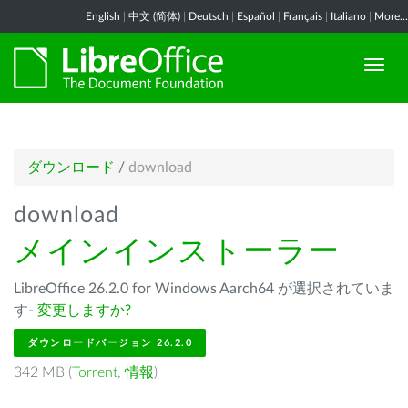
English
|
中文 (简体)
|
Deutsch
|
Español
|
Français
|
Italiano
|
More...
ダウンロード
/
download
download
メインインストーラー
LibreOffice 26.2.0 for Windows Aarch64 が選択されていま
す-
変更しますか?
ダウンロードバージョン 26.2.0
342 MB (
Torrent
,
情報
)