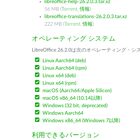
libreoffice-help-26.2.0.3.tar.xz
56 MB (
Torrent
,
情報
)
libreoffice-translations-26.2.0.3.tar.xz
222 MB (
Torrent
,
情報
)
オペレーティング システム
LibreOffice 26.2.0は次のオペレーティ
Linux Aarch64 (deb)
Linux Aarch64 (rpm)
Linux x64 (deb)
Linux x64 (rpm)
macOS (Aarch64/Apple Silicon)
macOS x86_64 (10.14以降)
Windows (32 bit, deprecated)
Windows Aarch64
Windows x86_64 (Windows 7以降)
利用できるバージョン