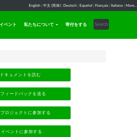
English
|
中文 (简体)
|
Deutsch
|
Español
|
Français
|
Italiano
|
More...
イベント
私たちについて
寄付をする
ドキュメントを読む
フィードバックを送る
プロジェクトに参加する
イベントに参加する