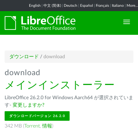
English
|
中文 (简体)
|
Deutsch
|
Español
|
Français
|
Italiano
|
More...
ダウンロード
/
download
download
メインインストーラー
LibreOffice 26.2.0 for Windows Aarch64 が選択されていま
す-
変更しますか?
ダウンロードバージョン 26.2.0
342 MB (
Torrent
,
情報
)