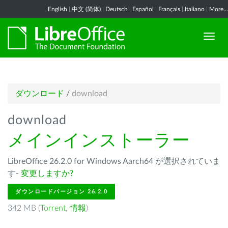
English
|
中文 (简体)
|
Deutsch
|
Español
|
Français
|
Italiano
|
More...
ダウンロード
/
download
download
メインインストーラー
LibreOffice 26.2.0 for Windows Aarch64 が選択されていま
す-
変更しますか?
ダウンロードバージョン 26.2.0
342 MB (
Torrent
,
情報
)