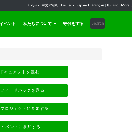
English
|
中文 (简体)
|
Deutsch
|
Español
|
Français
|
Italiano
|
More...
イベント
私たちについて
寄付をする
ドキュメントを読む
フィードバックを送る
プロジェクトに参加する
イベントに参加する