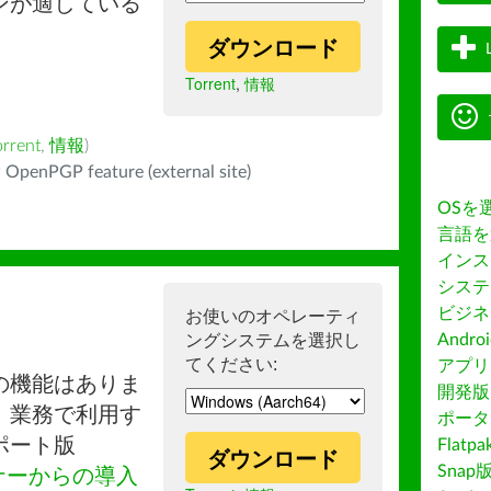
ンが適している
ダウンロード
Torrent
,
情報
orrent
,
情報
)
 OpenPGP feature (external site)
OSを
言語を
インス
システ
ビジネ
お使いのオペレーティ
ングシステムを選択し
Andro
てください:
アプリス
の機能はありま
開発版
。業務で利用す
ポータ
ポート版
Flatp
ダウンロード
Snap
ナーからの導入