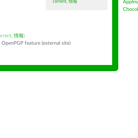
Torrent
,
情報
AppIm
Choc
orrent
,
情報
)
 OpenPGP feature (external site)