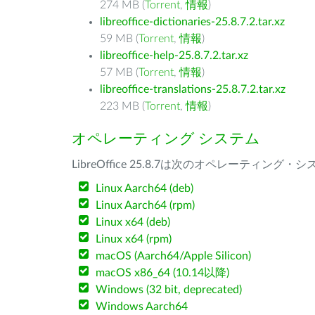
274 MB (
Torrent
,
情報
)
libreoffice-dictionaries-25.8.7.2.tar.xz
59 MB (
Torrent
,
情報
)
libreoffice-help-25.8.7.2.tar.xz
57 MB (
Torrent
,
情報
)
libreoffice-translations-25.8.7.2.tar.xz
223 MB (
Torrent
,
情報
)
オペレーティング システム
LibreOffice 25.8.7は次のオペレーティ
Linux Aarch64 (deb)
Linux Aarch64 (rpm)
Linux x64 (deb)
Linux x64 (rpm)
macOS (Aarch64/Apple Silicon)
macOS x86_64 (10.14以降)
Windows (32 bit, deprecated)
Windows Aarch64