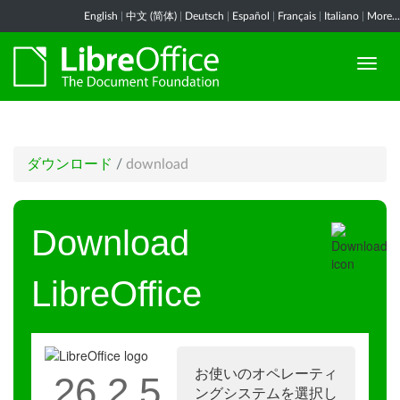
English
|
中文 (简体)
|
Deutsch
|
Español
|
Français
|
Italiano
|
More...
ダウンロード
/
download
Download
LibreOffice
お使いのオペレーティ
26.2.5
ングシステムを選択し