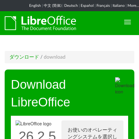
English
|
中文 (简体)
|
Deutsch
|
Español
|
Français
|
Italiano
|
More...
ダウンロード
/
download
Download
LibreOffice
お使いのオペレーティ
26.2.5
ングシステムを選択し