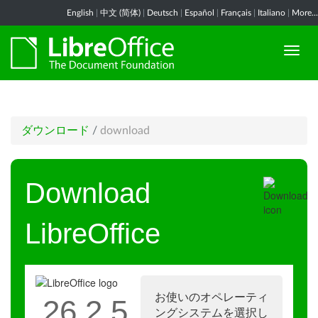
English
|
中文 (简体)
|
Deutsch
|
Español
|
Français
|
Italiano
|
More...
ダウンロード
/
download
Download
LibreOffice
お使いのオペレーティ
26.2.5
ングシステムを選択し