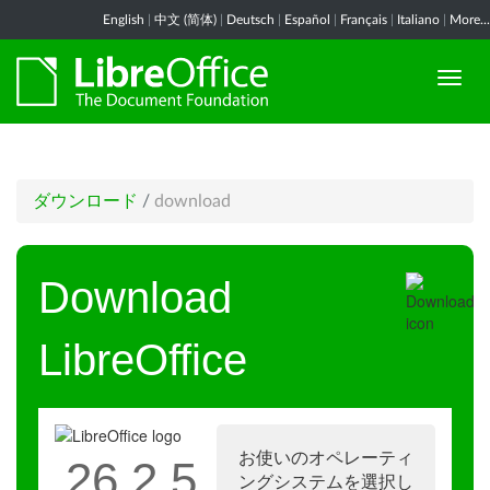
English
|
中文 (简体)
|
Deutsch
|
Español
|
Français
|
Italiano
|
More...
ダウンロード
/
download
Download
LibreOffice
お使いのオペレーティ
26.2.5
ングシステムを選択し