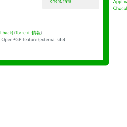
Torrent
,
情報
AppIm
Choc
back)
(
Torrent
,
情報
)
 OpenPGP feature (external site)