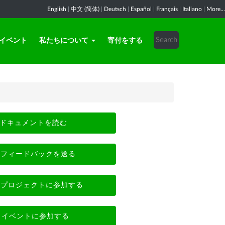
English
|
中文 (简体)
|
Deutsch
|
Español
|
Français
|
Italiano
|
More...
イベント
私たちについて
寄付をする
ドキュメントを読む
フィードバックを送る
プロジェクトに参加する
イベントに参加する