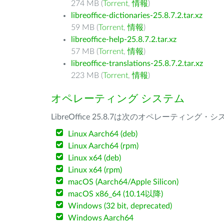
274 MB (
Torrent
,
情報
)
libreoffice-dictionaries-25.8.7.2.tar.xz
59 MB (
Torrent
,
情報
)
libreoffice-help-25.8.7.2.tar.xz
57 MB (
Torrent
,
情報
)
libreoffice-translations-25.8.7.2.tar.xz
223 MB (
Torrent
,
情報
)
オペレーティング システム
LibreOffice 25.8.7は次のオペレーティ
Linux Aarch64 (deb)
Linux Aarch64 (rpm)
Linux x64 (deb)
Linux x64 (rpm)
macOS (Aarch64/Apple Silicon)
macOS x86_64 (10.14以降)
Windows (32 bit, deprecated)
Windows Aarch64