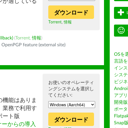
ンが適している
ダウンロード
Torrent
,
情報
back)
(
Torrent
,
情報
)
 OpenPGP feature (external site)
OSを
言語を
インス
システ
ビジネ
お使いのオペレーティ
ングシステムを選択し
Andro
てください:
アプリス
の機能はありま
開発版
。業務で利用す
ポータ
ポート版
Flatp
ダウンロード
Snap
ナーからの導入