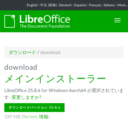
English
|
中文 (简体)
|
Deutsch
|
Español
|
Français
|
Italiano
|
More...
ダウンロード
/
download
download
メインインストーラー
LibreOffice 25.8.6 for Windows Aarch64 が選択されていま
す-
変更しますか?
ダウンロードバージョン 25.8.6
339 MB (
Torrent
,
情報
)