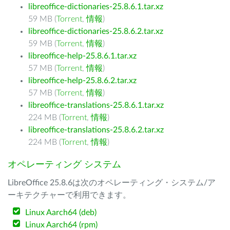
libreoffice-dictionaries-25.8.6.1.tar.xz
59 MB (
Torrent
,
情報
)
libreoffice-dictionaries-25.8.6.2.tar.xz
59 MB (
Torrent
,
情報
)
libreoffice-help-25.8.6.1.tar.xz
57 MB (
Torrent
,
情報
)
libreoffice-help-25.8.6.2.tar.xz
57 MB (
Torrent
,
情報
)
libreoffice-translations-25.8.6.1.tar.xz
224 MB (
Torrent
,
情報
)
libreoffice-translations-25.8.6.2.tar.xz
224 MB (
Torrent
,
情報
)
オペレーティング システム
LibreOffice 25.8.6は次のオペレーティング・システム/ア
ーキテクチャーで利用できます。
Linux Aarch64 (deb)
Linux Aarch64 (rpm)