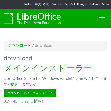
English
|
中文 (简体)
|
Deutsch
|
Español
|
Français
|
Italiano
|
More...
ダウンロード
/
download
download
メインインストーラー
LibreOffice 25.8.6 for Windows Aarch64 が選択されていま
す-
変更しますか?
ダウンロードバージョン 25.8.6
339 MB (
Torrent
,
情報
)