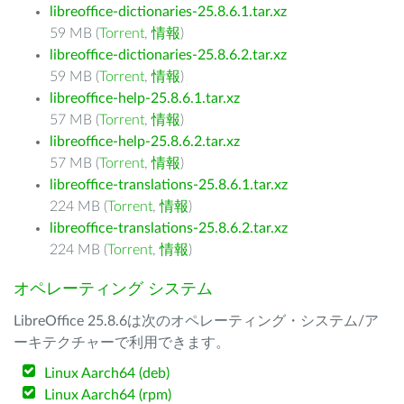
libreoffice-dictionaries-25.8.6.1.tar.xz
59 MB (
Torrent
,
情報
)
libreoffice-dictionaries-25.8.6.2.tar.xz
59 MB (
Torrent
,
情報
)
libreoffice-help-25.8.6.1.tar.xz
57 MB (
Torrent
,
情報
)
libreoffice-help-25.8.6.2.tar.xz
57 MB (
Torrent
,
情報
)
libreoffice-translations-25.8.6.1.tar.xz
224 MB (
Torrent
,
情報
)
libreoffice-translations-25.8.6.2.tar.xz
224 MB (
Torrent
,
情報
)
オペレーティング システム
LibreOffice 25.8.6は次のオペレーティング・システム/ア
ーキテクチャーで利用できます。
Linux Aarch64 (deb)
Linux Aarch64 (rpm)