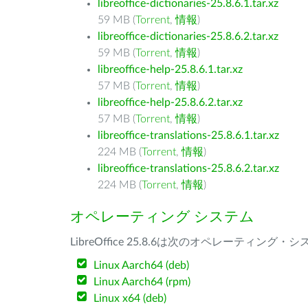
libreoffice-dictionaries-25.8.6.1.tar.xz
59 MB (
Torrent
,
情報
)
libreoffice-dictionaries-25.8.6.2.tar.xz
59 MB (
Torrent
,
情報
)
libreoffice-help-25.8.6.1.tar.xz
57 MB (
Torrent
,
情報
)
libreoffice-help-25.8.6.2.tar.xz
57 MB (
Torrent
,
情報
)
libreoffice-translations-25.8.6.1.tar.xz
224 MB (
Torrent
,
情報
)
libreoffice-translations-25.8.6.2.tar.xz
224 MB (
Torrent
,
情報
)
オペレーティング システム
LibreOffice 25.8.6は次のオペレーティ
Linux Aarch64 (deb)
Linux Aarch64 (rpm)
Linux x64 (deb)