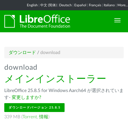
English
|
中文 (简体)
|
Deutsch
|
Español
|
Français
|
Italiano
|
More...
ダウンロード
/
download
download
メインインストーラー
LibreOffice 25.8.5 for Windows Aarch64 が選択されていま
す-
変更しますか?
ダウンロードバージョン 25.8.5
339 MB (
Torrent
,
情報
)