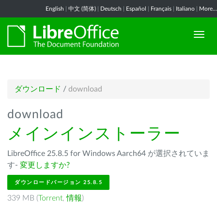
English
|
中文 (简体)
|
Deutsch
|
Español
|
Français
|
Italiano
|
More...
ダウンロード
/
download
download
メインインストーラー
LibreOffice 25.8.5 for Windows Aarch64 が選択されていま
す-
変更しますか?
ダウンロードバージョン 25.8.5
339 MB (
Torrent
,
情報
)