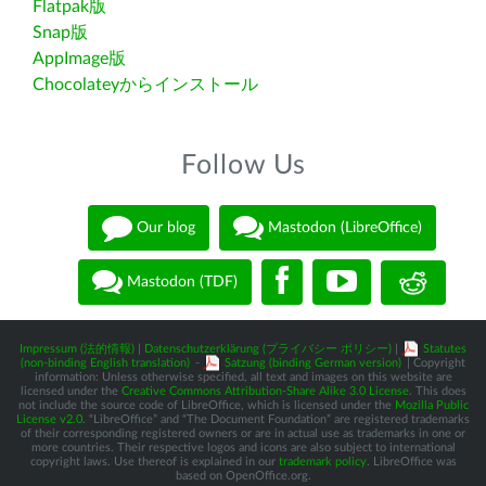
Flatpak版
Snap版
AppImage版
Chocolateyからインストール
Follow Us
Our blog
Mastodon (LibreOffice)
Mastodon (TDF)
Impressum (法的情報)
|
Datenschutzerklärung (プライバシー ポリシー)
|
Statutes
(non-binding English translation)
-
Satzung (binding German version)
| Copyright
information: Unless otherwise specified, all text and images on this website are
licensed under the
Creative Commons Attribution-Share Alike 3.0 License
. This does
not include the source code of LibreOffice, which is licensed under the
Mozilla Public
License v2.0
. “LibreOffice” and “The Document Foundation” are registered trademarks
of their corresponding registered owners or are in actual use as trademarks in one or
more countries. Their respective logos and icons are also subject to international
copyright laws. Use thereof is explained in our
trademark policy
. LibreOffice was
based on OpenOffice.org.