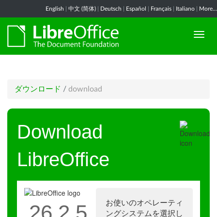
English
|
中文 (简体)
|
Deutsch
|
Español
|
Français
|
Italiano
|
More...
ダウンロード
/
download
Download
LibreOffice
お使いのオペレーティ
26.2.5
ングシステムを選択し