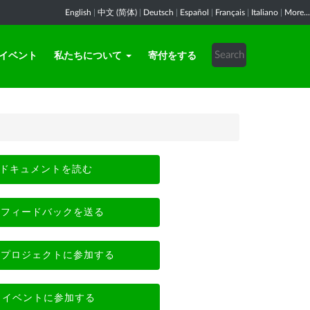
English
|
中文 (简体)
|
Deutsch
|
Español
|
Français
|
Italiano
|
More...
イベント
私たちについて
寄付をする
ドキュメントを読む
フィードバックを送る
プロジェクトに参加する
イベントに参加する