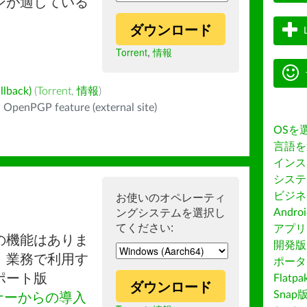
ンが適している
ダウンロード
Torrent
,
情報
back)
(
Torrent
,
情報
)
 OpenPGP feature (external site)
OSを
言語を
インス
システ
ビジネ
お使いのオペレーティ
ングシステムを選択し
Andro
てください:
アプリス
の機能はありま
開発版
。業務で利用す
ポータ
ポート版
Flatp
ダウンロード
Snap
ナーからの導入