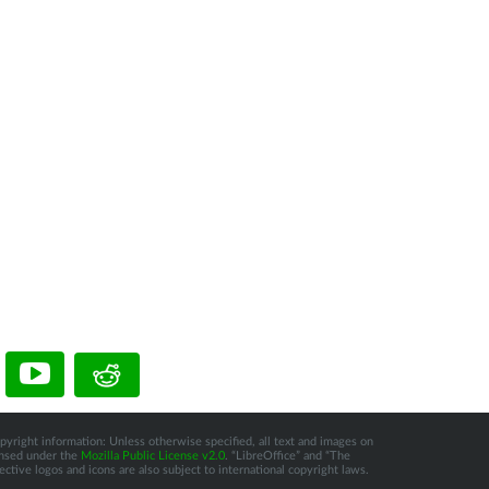
pyright information: Unless otherwise specified, all text and images on
censed under the
Mozilla Public License v2.0
. “LibreOffice” and “The
tive logos and icons are also subject to international copyright laws.