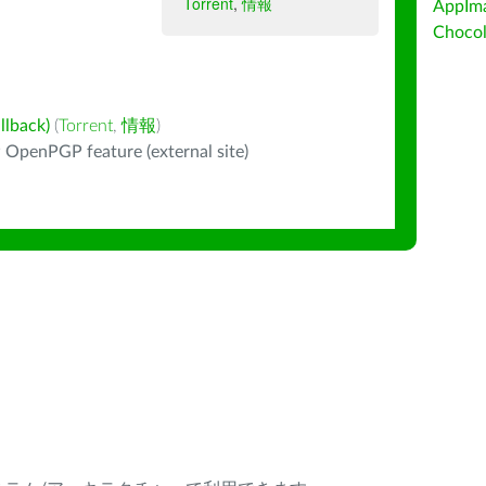
Torrent
,
情報
AppIm
Choc
back)
(
Torrent
,
情報
)
 OpenPGP feature (external site)