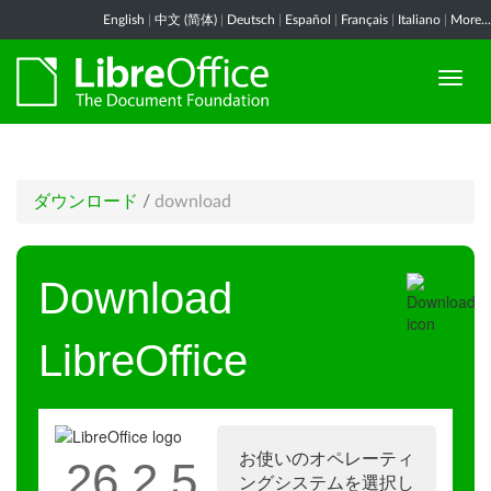
English
|
中文 (简体)
|
Deutsch
|
Español
|
Français
|
Italiano
|
More...
ダウンロード
/
download
Download
LibreOffice
お使いのオペレーティ
26.2.5
ングシステムを選択し