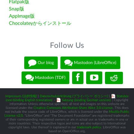
Flatpak版
Snap版
AppImage版
Chocolateyからインストール
Follow Us
Our blog
Mastodon (LibreOffice)
Mastodon (TDF)
Impressum (法的情報)
|
Datenschutzerklärung (プライバシー ポリシー)
|
Statutes
(non-binding English translation)
-
Satzung (binding German version)
| Copyright
information: Unless otherwise specified, all text and images on this website are
licensed under the
Creative Commons Attribution-Share Alike 3.0 License
. This does
not include the source code of LibreOffice, which is licensed under the
Mozilla Public
License v2.0
. “LibreOffice” and “The Document Foundation” are registered trademarks
of their corresponding registered owners or are in actual use as trademarks in one or
more countries. Their respective logos and icons are also subject to international
copyright laws. Use thereof is explained in our
trademark policy
. LibreOffice was
based on OpenOffice.org.