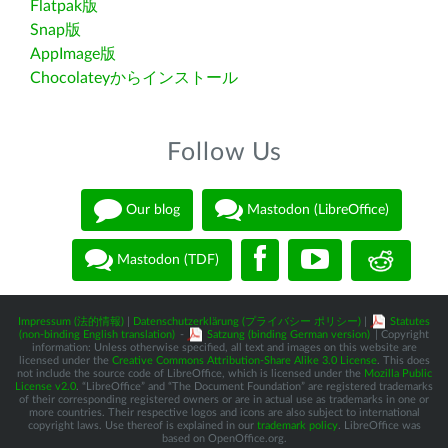
Flatpak版
Snap版
AppImage版
Chocolateyからインストール
Follow Us
Our blog
Mastodon (LibreOffice)
Mastodon (TDF)
Impressum (法的情報)
|
Datenschutzerklärung (プライバシー ポリシー)
|
Statutes
(non-binding English translation)
-
Satzung (binding German version)
| Copyright
information: Unless otherwise specified, all text and images on this website are
licensed under the
Creative Commons Attribution-Share Alike 3.0 License
. This does
not include the source code of LibreOffice, which is licensed under the
Mozilla Public
License v2.0
. “LibreOffice” and “The Document Foundation” are registered trademarks
of their corresponding registered owners or are in actual use as trademarks in one or
more countries. Their respective logos and icons are also subject to international
copyright laws. Use thereof is explained in our
trademark policy
. LibreOffice was
based on OpenOffice.org.