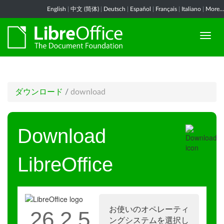
English
|
中文 (简体)
|
Deutsch
|
Español
|
Français
|
Italiano
|
More...
ダウンロード
/
download
Download
LibreOffice
お使いのオペレーティ
26.2.5
ングシステムを選択し