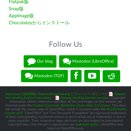
Flatpak版
Snap版
AppImage版
Chocolateyからインストール
Follow Us
Our blog
Mastodon (LibreOffice)
Mastodon (TDF)
Impressum (法的情報)
|
Datenschutzerklärung (プライバシー ポリシー)
|
Statutes
(non-binding English translation)
-
Satzung (binding German version)
| Copyright
information: Unless otherwise specified, all text and images on this website are
licensed under the
Creative Commons Attribution-Share Alike 3.0 License
. This does
not include the source code of LibreOffice, which is licensed under the
Mozilla Public
License v2.0
. “LibreOffice” and “The Document Foundation” are registered trademarks
of their corresponding registered owners or are in actual use as trademarks in one or
more countries. Their respective logos and icons are also subject to international
copyright laws. Use thereof is explained in our
trademark policy
. LibreOffice was
based on OpenOffice.org.