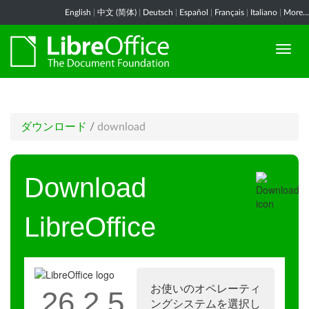
English
|
中文 (简体)
|
Deutsch
|
Español
|
Français
|
Italiano
|
More...
ダウンロード
/
download
Download
LibreOffice
お使いのオペレーティ
26.2.5
ングシステムを選択し