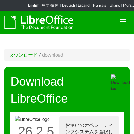
English
|
中文 (简体)
|
Deutsch
|
Español
|
Français
|
Italiano
|
More...
ダウンロード
/
download
Download
LibreOffice
お使いのオペレーティ
26.2.5
ングシステムを選択し