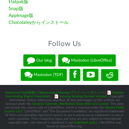
Flatpak版
Snap版
AppImage版
Chocolateyからインストール
Follow Us
Our blog
Mastodon (LibreOffice)
Mastodon (TDF)
Impressum (法的情報)
|
Datenschutzerklärung (プライバシー ポリシー)
|
Statutes
(non-binding English translation)
-
Satzung (binding German version)
| Copyright
information: Unless otherwise specified, all text and images on this website are
licensed under the
Creative Commons Attribution-Share Alike 3.0 License
. This does
not include the source code of LibreOffice, which is licensed under the
Mozilla Public
License v2.0
. “LibreOffice” and “The Document Foundation” are registered trademarks
of their corresponding registered owners or are in actual use as trademarks in one or
more countries. Their respective logos and icons are also subject to international
copyright laws. Use thereof is explained in our
trademark policy
. LibreOffice was
based on OpenOffice.org.