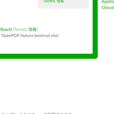
Torrent
,
情報
AppIm
Choc
back)
(
Torrent
,
情報
)
 OpenPGP feature (external site)