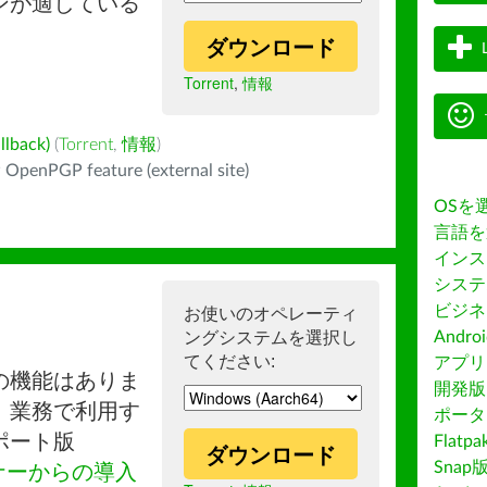
ンが適している
ダウンロード
Torrent
,
情報
back)
(
Torrent
,
情報
)
 OpenPGP feature (external site)
OSを
言語を
インス
システ
ビジネ
お使いのオペレーティ
ングシステムを選択し
Andro
てください:
アプリス
の機能はありま
開発版
。業務で利用す
ポータ
ポート版
Flatp
ダウンロード
Snap
ナーからの導入