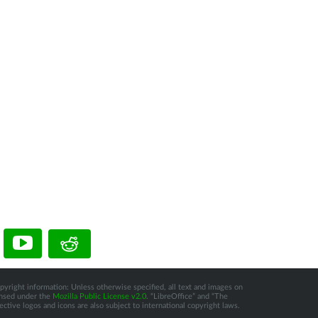
pyright information: Unless otherwise specified, all text and images on
censed under the
Mozilla Public License v2.0
. “LibreOffice” and “The
tive logos and icons are also subject to international copyright laws.