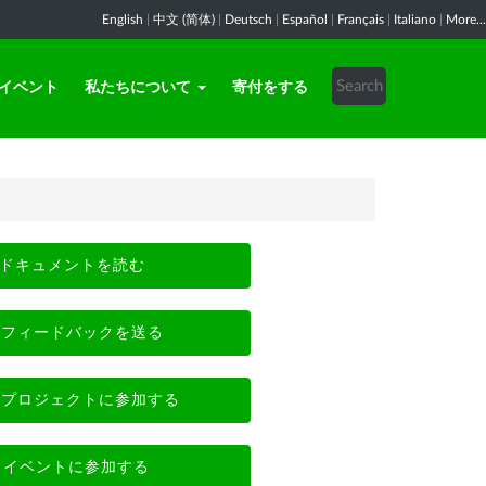
English
|
中文 (简体)
|
Deutsch
|
Español
|
Français
|
Italiano
|
More...
イベント
私たちについて
寄付をする
ドキュメントを読む
フィードバックを送る
プロジェクトに参加する
イベントに参加する