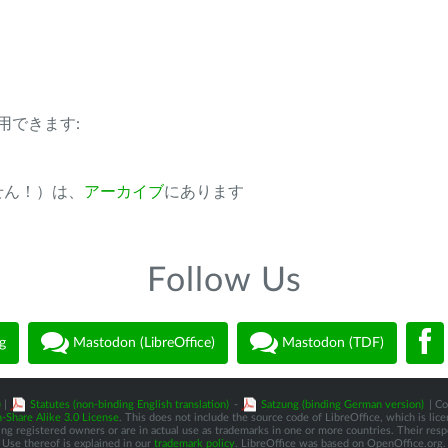
用できます:
ません！）は、
アーカイブ
にあります
Follow Us
g
Mastodon (LibreOffice)
Mastodon (TDF)
)
|
Statutes (non-binding English translation)
-
Satzung (binding German version)
| Co
-Share Alike 3.0 License
. This does not include the source code of LibreOffice, which is li
 registered owners or are in actual use as trademarks in one or more countries. Their respec
Use thereof is explained in our
trademark policy
. LibreOffice was based on OpenOffice.org.