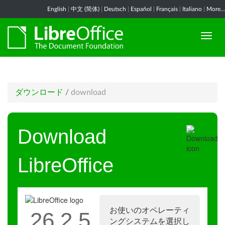
English
|
中文 (简体)
|
Deutsch
|
Español
|
Français
|
Italiano
|
More...
ダウンロード
/
download
Download
LibreOffice
お使いのオペレーティ
26.2.5
ングシステムを選択し