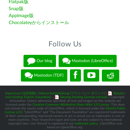
Flatpak版
Snap版
AppImage版
Chocolateyからインストール
Follow Us
Our blog
Mastodon (LibreOffice)
Mastodon (TDF)
Impressum (法的情報)
|
Datenschutzerklärung (プライバシー ポリシー)
|
Statutes
(non-binding English translation)
-
Satzung (binding German version)
| Copyright
information: Unless otherwise specified, all text and images on this website are
licensed under the
Creative Commons Attribution-Share Alike 3.0 License
. This does
not include the source code of LibreOffice, which is licensed under the
Mozilla Public
License v2.0
. “LibreOffice” and “The Document Foundation” are registered trademarks
of their corresponding registered owners or are in actual use as trademarks in one or
more countries. Their respective logos and icons are also subject to international
copyright laws. Use thereof is explained in our
trademark policy
. LibreOffice was
based on OpenOffice.org.