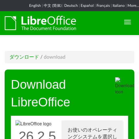
English
|
中文 (简体)
|
Deutsch
|
Español
|
Français
|
Italiano
|
More...
ダウンロード
/
download
Download
LibreOffice
お使いのオペレーティ
26.2.5
ングシステムを選択し