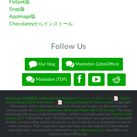
Flatpak版
Snap版
AppImage版
Chocolateyからインストール
Follow Us
Our blog
Mastodon (LibreOffice)
Mastodon (TDF)
Impressum (法的情報)
|
Datenschutzerklärung (プライバシー ポリシー)
|
Statutes
(non-binding English translation)
-
Satzung (binding German version)
| Copyright
information: Unless otherwise specified, all text and images on this website are
licensed under the
Creative Commons Attribution-Share Alike 3.0 License
. This does
not include the source code of LibreOffice, which is licensed under the
Mozilla Public
License v2.0
. “LibreOffice” and “The Document Foundation” are registered trademarks
of their corresponding registered owners or are in actual use as trademarks in one or
more countries. Their respective logos and icons are also subject to international
copyright laws. Use thereof is explained in our
trademark policy
. LibreOffice was
based on OpenOffice.org.