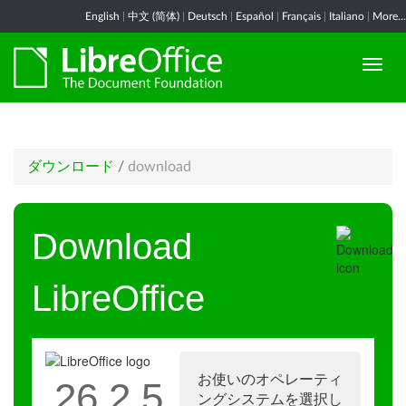
English
|
中文 (简体)
|
Deutsch
|
Español
|
Français
|
Italiano
|
More...
ダウンロード
/
download
Download
LibreOffice
お使いのオペレーティ
26.2.5
ングシステムを選択し