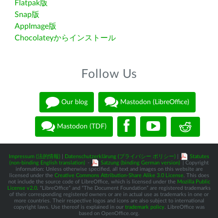
Flatpak版
Snap版
AppImage版
Chocolateyからインストール
Follow Us
Our blog
Mastodon (LibreOffice)
Mastodon (TDF)
Impressum (法的情報)
|
Datenschutzerklärung (プライバシー ポリシー)
|
Statutes
(non-binding English translation)
-
Satzung (binding German version)
| Copyright
information: Unless otherwise specified, all text and images on this website are
licensed under the
Creative Commons Attribution-Share Alike 3.0 License
. This does
not include the source code of LibreOffice, which is licensed under the
Mozilla Public
License v2.0
. “LibreOffice” and “The Document Foundation” are registered trademarks
of their corresponding registered owners or are in actual use as trademarks in one or
more countries. Their respective logos and icons are also subject to international
copyright laws. Use thereof is explained in our
trademark policy
. LibreOffice was
based on OpenOffice.org.