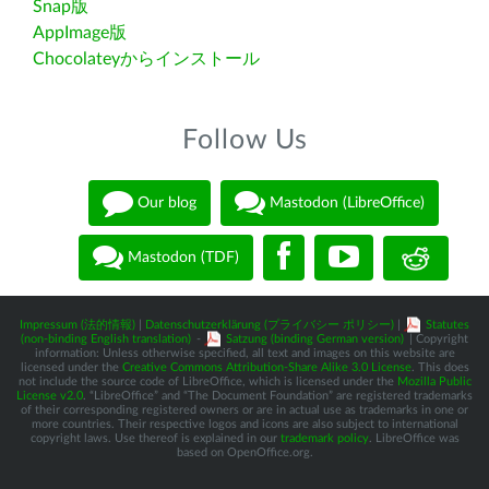
Snap版
AppImage版
Chocolateyからインストール
Follow Us
Our blog
Mastodon (LibreOffice)
Mastodon (TDF)
Impressum (法的情報)
|
Datenschutzerklärung (プライバシー ポリシー)
|
Statutes
(non-binding English translation)
-
Satzung (binding German version)
| Copyright
information: Unless otherwise specified, all text and images on this website are
licensed under the
Creative Commons Attribution-Share Alike 3.0 License
. This does
not include the source code of LibreOffice, which is licensed under the
Mozilla Public
License v2.0
. “LibreOffice” and “The Document Foundation” are registered trademarks
of their corresponding registered owners or are in actual use as trademarks in one or
more countries. Their respective logos and icons are also subject to international
copyright laws. Use thereof is explained in our
trademark policy
. LibreOffice was
based on OpenOffice.org.