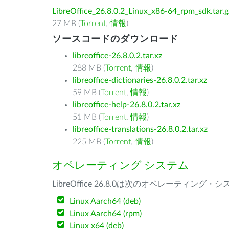
LibreOffice_26.8.0.2_Linux_x86-64_rpm_sdk.tar.g
27 MB (
Torrent
,
情報
)
ソースコードのダウンロード
libreoffice-26.8.0.2.tar.xz
288 MB (
Torrent
,
情報
)
libreoffice-dictionaries-26.8.0.2.tar.xz
59 MB (
Torrent
,
情報
)
libreoffice-help-26.8.0.2.tar.xz
51 MB (
Torrent
,
情報
)
libreoffice-translations-26.8.0.2.tar.xz
225 MB (
Torrent
,
情報
)
オペレーティング システム
LibreOffice 26.8.0は次のオペレーティ
Linux Aarch64 (deb)
Linux Aarch64 (rpm)
Linux x64 (deb)