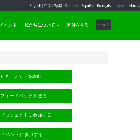
English
|
中文 (简体)
|
Deutsch
|
Español
|
Français
|
Italiano
|
More...
イベント
私たちについて
寄付をする
ドキュメントを読む
フィードバックを送る
プロジェクトに参加する
イベントに参加する