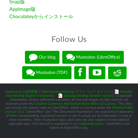
Snap版
AppImage版
Chocolateyからインストール
Follow Us
Our blog
Mastodon (LibreOffice)
Mastodon (TDF)
Impressum (法的情報)
|
Datenschutzerklärung (プライバシー ポリシー)
|
Statutes
(non-binding English translation)
-
Satzung (binding German version)
| Copyright
information: Unless otherwise specified, all text and images on this website are
licensed under the
Creative Commons Attribution-Share Alike 3.0 License
. This does
not include the source code of LibreOffice, which is licensed under the
Mozilla Public
License v2.0
. “LibreOffice” and “The Document Foundation” are registered trademarks
of their corresponding registered owners or are in actual use as trademarks in one or
more countries. Their respective logos and icons are also subject to international
copyright laws. Use thereof is explained in our
trademark policy
. LibreOffice was
based on OpenOffice.org.