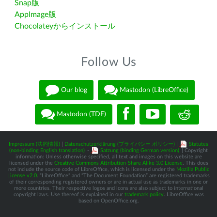
Snap版
AppImage版
Chocolateyからインストール
Follow Us
Our blog
Mastodon (LibreOffice)
Mastodon (TDF)
Impressum (法的情報)
|
Datenschutzerklärung (プライバシー ポリシー)
|
Statutes
(non-binding English translation)
-
Satzung (binding German version)
| Copyright
information: Unless otherwise specified, all text and images on this website are
licensed under the
Creative Commons Attribution-Share Alike 3.0 License
. This does
not include the source code of LibreOffice, which is licensed under the
Mozilla Public
License v2.0
. “LibreOffice” and “The Document Foundation” are registered trademarks
of their corresponding registered owners or are in actual use as trademarks in one or
more countries. Their respective logos and icons are also subject to international
copyright laws. Use thereof is explained in our
trademark policy
. LibreOffice was
based on OpenOffice.org.