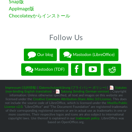
Snap版
AppImage版
Chocolateyからインストール
Follow Us
Our blog
Mastodon (LibreOffice)
Mastodon (TDF)
Impressum (法的情報)
|
Datenschutzerklärung (プライバシー ポリシー)
|
Statutes
(non-binding English translation)
-
Satzung (binding German version)
| Copyright
information: Unless otherwise specified, all text and images on this website are
licensed under the
Creative Commons Attribution-Share Alike 3.0 License
. This does
not include the source code of LibreOffice, which is licensed under the
Mozilla Public
License v2.0
. “LibreOffice” and “The Document Foundation” are registered trademarks
of their corresponding registered owners or are in actual use as trademarks in one or
more countries. Their respective logos and icons are also subject to international
copyright laws. Use thereof is explained in our
trademark policy
. LibreOffice was
based on OpenOffice.org.